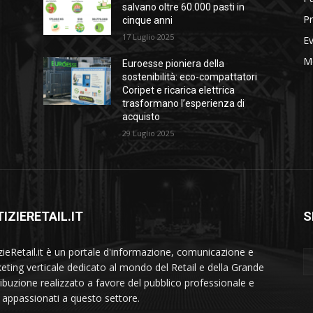
salvano oltre 60.000 pasti in
Pr
cinque anni
17 Luglio 2025
Ev
M
Euroesse pioniera della
sostenibilità: eco-compattatori
Coripet e ricarica elettrica
trasformano l’esperienza di
acquisto
29 Luglio 2025
IZIERETAIL.IT
S
zieRetail.it è un portale d'informazione, comunicazione e
eting verticale dedicato al mondo del Retail e della Grande
ribuzione realizzato a favore del pubblico professionale e
i appassionati a questo settore.