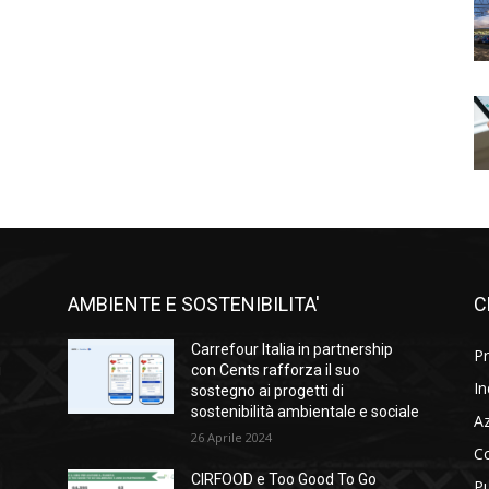
AMBIENTE E SOSTENIBILITA'
C
l
Carrefour Italia in partnership
Pr
i
con Cents rafforza il suo
In
sostegno ai progetti di
sostenibilità ambientale e sociale
A
26 Aprile 2024
C
CIRFOOD e Too Good To Go
Pu