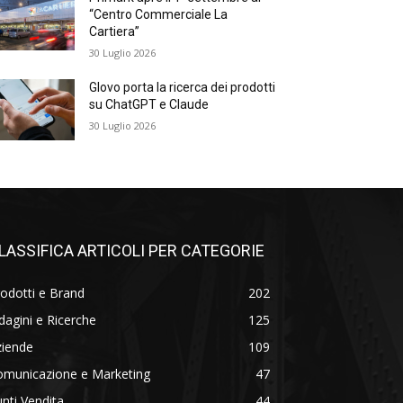
“Centro Commerciale La
Cartiera”
30 Luglio 2026
Glovo porta la ricerca dei prodotti
su ChatGPT e Claude
30 Luglio 2026
LASSIFICA ARTICOLI PER CATEGORIE
odotti e Brand
202
dagini e Ricerche
125
ziende
109
omunicazione e Marketing
47
nti Vendita
44