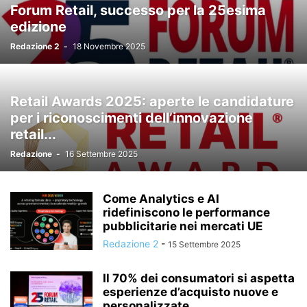
Forum Retail, successo per la 25esima
NEGOZI AUTOMATICI
NORME E LEGGI
PACKAGING
edizione
PAGAMENTI DIGITALI
PREMI E RICONOSCIMENTI
PRIVATE LABEL
Redazione 2
-
18 Novembre 2025
PRODOTTI E BRAND
PROFESSIONI
PROMOZIONI E CONCORSI
PROTAGONISTI
PUNTI VENDITA
RECENSIONI
RETAIL
SENZA CATEGORIA
STUDI E DOSSIER
TECNOLOGIA E INNOVAZIONE
Retail Awards 2025: aperte le candidature
VIDEO, PODCAST E INTERVISTE
per i riconoscimenti dell’innovazione
retail...
Redazione
-
16 Settembre 2025
Come Analytics e AI
ridefiniscono le performance
pubblicitarie nei mercati UE
Redazione 2
-
15 Settembre 2025
Il 70% dei consumatori si aspetta
esperienze d’acquisto nuove e
personalizzate