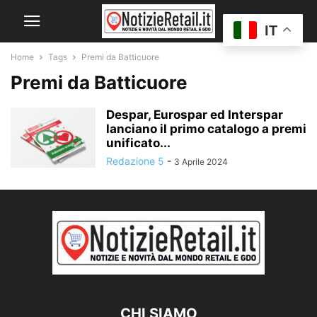
IT
Home
Tags
Premi da Batticuore
Premi da Batticuore
Despar, Eurospar ed Interspar
lanciano il primo catalogo a premi
unificato...
Redazione 5
-
3 Aprile 2024
CHI SIAMO