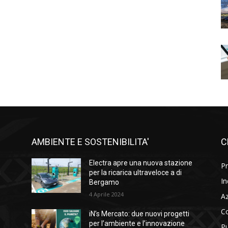
AMBIENTE E SOSTENIBILITA'
C
l
Electra apre una nuova stazione
Pr
i
per la ricarica ultraveloce a di
In
Bergamo
4 Aprile 2024
A
C
iN’s Mercato: due nuovi progetti
per l’ambiente e l’innovazione
Pu