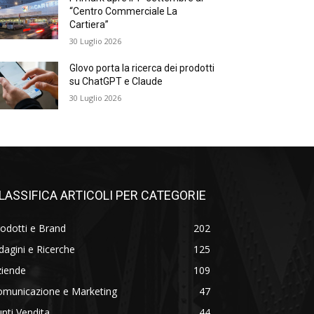
“Centro Commerciale La
Cartiera”
30 Luglio 2026
Glovo porta la ricerca dei prodotti
su ChatGPT e Claude
30 Luglio 2026
LASSIFICA ARTICOLI PER CATEGORIE
odotti e Brand
202
dagini e Ricerche
125
ziende
109
omunicazione e Marketing
47
nti Vendita
44