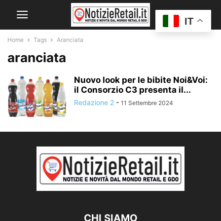
IT
Home
Tags
Aranciata
aranciata
Nuovo look per le bibite Noi&Voi:
il Consorzio C3 presenta il...
Redazione 2
-
11 Settembre 2024
CHI SIAMO