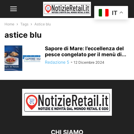
IT
Home
Tags
Astice blu
astice blu
Sapore di Mare: l’eccellenza del
pesce congelato per il menù di...
Redazione 5
-
12 Dicembre 2024
CHI SIAMO