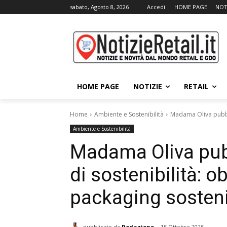
sabato, Agosto 8, 2026
Accedi
HOME PAGE
NOT
HOME PAGE
NOTIZIE
RETAIL
Home
Ambiente e Sostenibilità
Madama Oliva pubblic
Ambiente e Sostenibilità
Madama Oliva pubb
di sostenibilità: o
packaging sosteni
pubblicato da
Redazione
15 Ottobre 2025