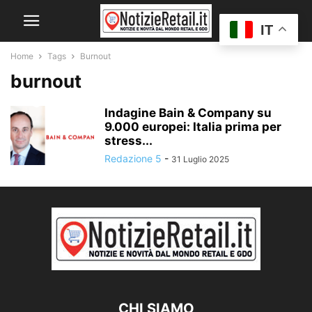
IT
Home
Tags
Burnout
burnout
Indagine Bain & Company su
9.000 europei: Italia prima per
stress...
Redazione 5
-
31 Luglio 2025
CHI SIAMO