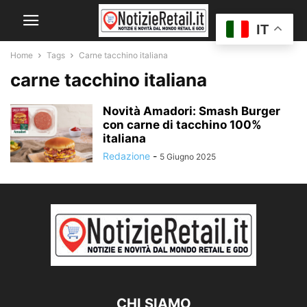
IT
Home
Tags
Carne tacchino italiana
carne tacchino italiana
Novità Amadori: Smash Burger
con carne di tacchino 100%
italiana
Redazione
-
5 Giugno 2025
CHI SIAMO