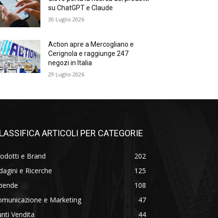
su ChatGPT e Claude
30 Luglio 2026
Action apre a Mercogliano e
Cerignola e raggiunge 247
negozi in Italia
29 Luglio 2026
LASSIFICA ARTICOLI PER CATEGORIE
odotti e Brand
202
dagini e Ricerche
125
ziende
108
omunicazione e Marketing
47
nti Vendita
44