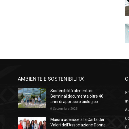
AMBIENTE E SOSTENIBILITA'
C
l
Sostenibilità alimentare:
Pr
i
Germinal documenta oltre 40
In
anni di approccio biologico
9 Settembre 2025
A
C
Maiora aderisce alla Carta dei
Valori dell’Associazione Donne
Pu