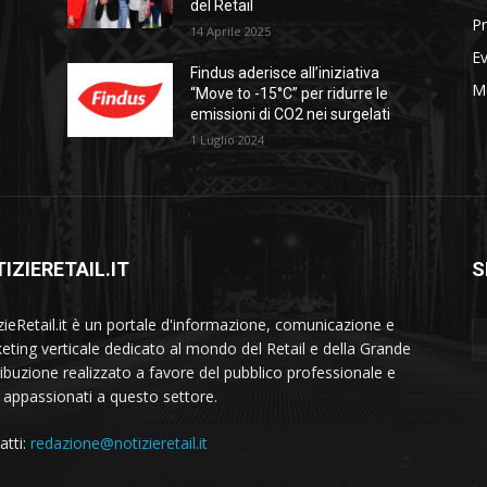
del Retail
Pr
14 Aprile 2025
Ev
Findus aderisce all’iniziativa
M
“Move to -15°C” per ridurre le
emissioni di CO2 nei surgelati
1 Luglio 2024
IZIERETAIL.IT
S
zieRetail.it è un portale d'informazione, comunicazione e
eting verticale dedicato al mondo del Retail e della Grande
ribuzione realizzato a favore del pubblico professionale e
i appassionati a questo settore.
atti:
redazione@notizieretail.it