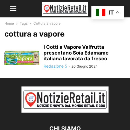
IT
Home
Tags
Cottura a vapore
cottura a vapore
I Cotti a Vapore Valfrutta
presentano Soia Edamame
italiana lavorata da fresco
Redazione 5
-
20 Giugno 2024
CHI SIAMO