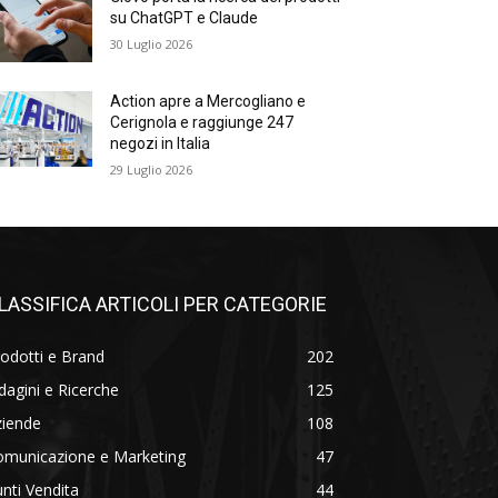
su ChatGPT e Claude
30 Luglio 2026
Action apre a Mercogliano e
Cerignola e raggiunge 247
negozi in Italia
29 Luglio 2026
LASSIFICA ARTICOLI PER CATEGORIE
odotti e Brand
202
dagini e Ricerche
125
ziende
108
omunicazione e Marketing
47
nti Vendita
44