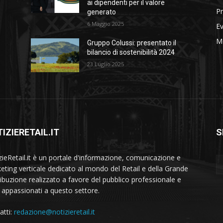
ai dipendenti per il valore
Pr
generato
6 Maggio 2025
Ev
M
Gruppo Colussi: presentato il
bilancio di sostenibilità 2024
23 Luglio 2025
IZIERETAIL.IT
S
zieRetail.it è un portale d'informazione, comunicazione e
eting verticale dedicato al mondo del Retail e della Grande
ribuzione realizzato a favore del pubblico professionale e
i appassionati a questo settore.
atti:
redazione@notizieretail.it