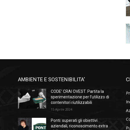
AMBIENTE E SOSTENIBILITA'
C
l
CODE’ CRAI OVEST. Partita la
Pr
i
sperimentazione per l’utilizzo di
In
contenitori riutilizzabili
15 Aprile 2024
A
C
Ponti: superati gli obiettivi
aziendali, riconoscimento extra
Pu