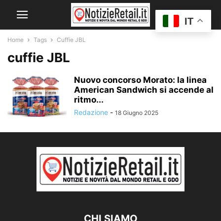
IT
Home
Tags
Cuffie JBL
cuffie JBL
Nuovo concorso Morato: la linea
American Sandwich si accende al
ritmo...
Redazione
-
18 Giugno 2025
CHI SIAMO