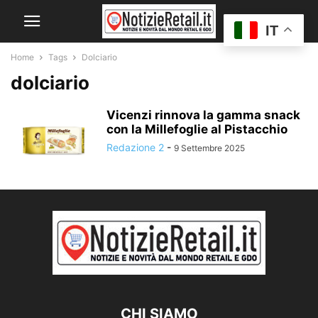
IT
Home
Tags
Dolciario
dolciario
Vicenzi rinnova la gamma snack
con la Millefoglie al Pistacchio
Redazione 2
-
9 Settembre 2025
CHI SIAMO