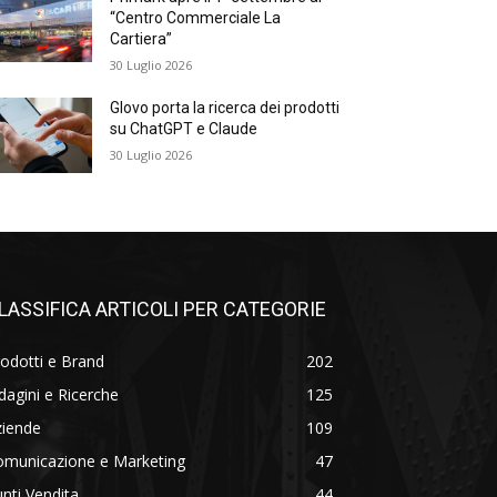
“Centro Commerciale La
Cartiera”
30 Luglio 2026
Glovo porta la ricerca dei prodotti
su ChatGPT e Claude
30 Luglio 2026
LASSIFICA ARTICOLI PER CATEGORIE
odotti e Brand
202
dagini e Ricerche
125
ziende
109
omunicazione e Marketing
47
nti Vendita
44