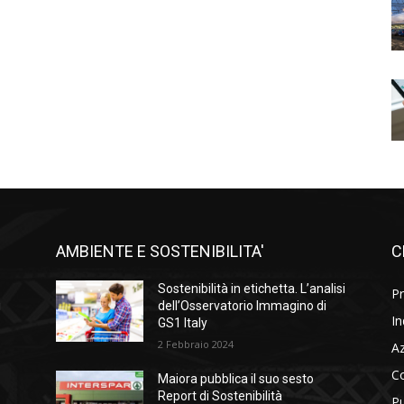
AMBIENTE E SOSTENIBILITA'
C
l
Sostenibilità in etichetta. L’analisi
Pr
i
dell’Osservatorio Immagino di
In
GS1 Italy
2 Febbraio 2024
A
C
Maiora pubblica il suo sesto
Report di Sostenibilità
Pu