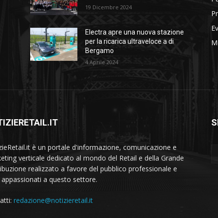
19 Dicembre 2024
Pr
Ev
Electra apre una nuova stazione
per la ricarica ultraveloce a di
M
Bergamo
4 Aprile 2024
IZIERETAIL.IT
S
zieRetail.it è un portale d'informazione, comunicazione e
eting verticale dedicato al mondo del Retail e della Grande
ribuzione realizzato a favore del pubblico professionale e
i appassionati a questo settore.
atti:
redazione@notizieretail.it