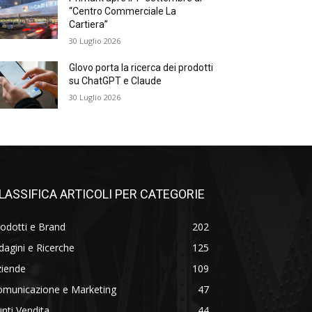
“Centro Commerciale La
Cartiera”
30 Luglio 2026
Glovo porta la ricerca dei prodotti
su ChatGPT e Claude
30 Luglio 2026
LASSIFICA ARTICOLI PER CATEGORIE
odotti e Brand
202
dagini e Ricerche
125
ziende
109
omunicazione e Marketing
47
nti Vendita
44