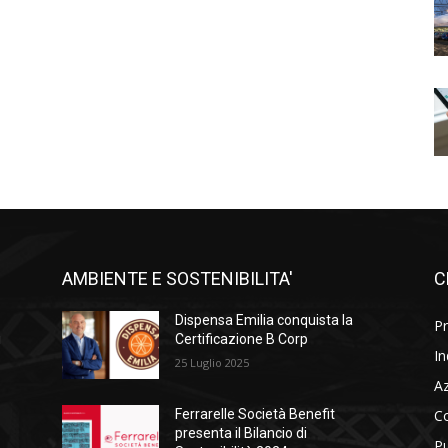
AMBIENTE E SOSTENIBILITA'
C
l
Dispensa Emilia conquista la
Pr
i
Certificazione B Corp
In
25 Luglio 2025
A
C
Ferrarelle Società Benefit
presenta il Bilancio di
Pu