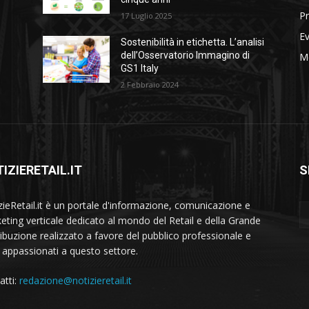
Pr
17 Luglio 2025
Ev
Sostenibilità in etichetta. L’analisi
dell’Osservatorio Immagino di
M
GS1 Italy
2 Febbraio 2024
IZIERETAIL.IT
S
zieRetail.it è un portale d'informazione, comunicazione e
eting verticale dedicato al mondo del Retail e della Grande
ribuzione realizzato a favore del pubblico professionale e
i appassionati a questo settore.
atti:
redazione@notizieretail.it