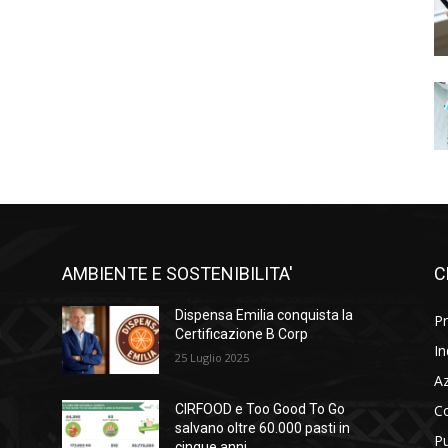
AMBIENTE E SOSTENIBILITA'
C
l
Dispensa Emilia conquista la
Pr
i
Certificazione B Corp
In
25 Luglio 2025
A
C
CIRFOOD e Too Good To Go
salvano oltre 60.000 pasti in
Pu
cinque anni