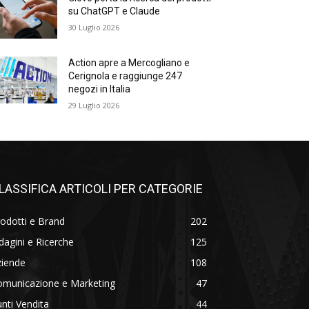
su ChatGPT e Claude
30 Luglio 2026
Action apre a Mercogliano e
Cerignola e raggiunge 247
negozi in Italia
29 Luglio 2026
LASSIFICA ARTICOLI PER CATEGORIE
odotti e Brand
202
dagini e Ricerche
125
ziende
108
omunicazione e Marketing
47
nti Vendita
44