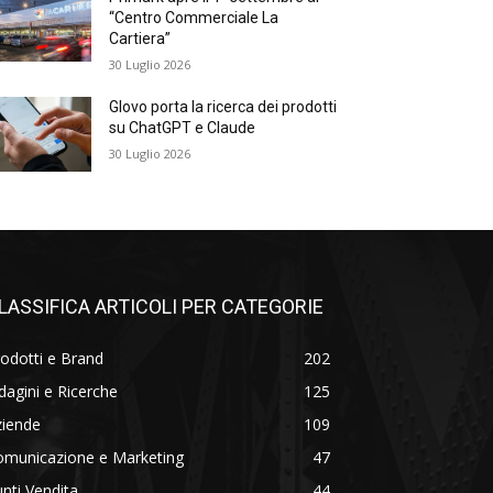
“Centro Commerciale La
Cartiera”
30 Luglio 2026
Glovo porta la ricerca dei prodotti
su ChatGPT e Claude
30 Luglio 2026
LASSIFICA ARTICOLI PER CATEGORIE
odotti e Brand
202
dagini e Ricerche
125
ziende
109
omunicazione e Marketing
47
nti Vendita
44