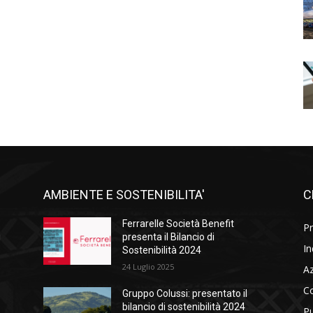
AMBIENTE E SOSTENIBILITA'
C
l
Ferrarelle Società Benefit
Pr
i
presenta il Bilancio di
In
Sostenibilità 2024
24 Luglio 2025
A
C
Gruppo Colussi: presentato il
bilancio di sostenibilità 2024
Pu