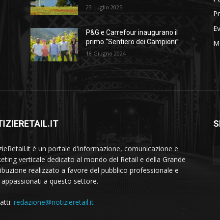
23 Luglio 2025
Pr
Ev
P&G e Carrefour inaugurano il
primo “Sentiero dei Campioni”
M
18 Giugno 2024
IZIERETAIL.IT
S
zieRetail.it è un portale d'informazione, comunicazione e
eting verticale dedicato al mondo del Retail e della Grande
ribuzione realizzato a favore del pubblico professionale e
i appassionati a questo settore.
atti:
redazione@notizieretail.it