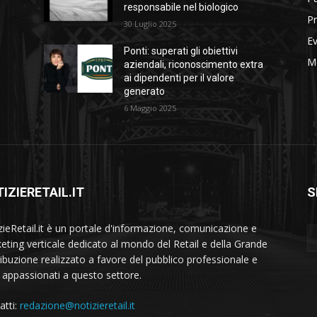
responsabile nel biologico
Pr
30 Luglio 2025
Ev
Ponti: superati gli obiettivi
M
aziendali, riconoscimento extra
ai dipendenti per il valore
generato
6 Maggio 2025
IZIERETAIL.IT
S
zieRetail.it è un portale d'informazione, comunicazione e
eting verticale dedicato al mondo del Retail e della Grande
ribuzione realizzato a favore del pubblico professionale e
i appassionati a questo settore.
atti:
redazione@notizieretail.it