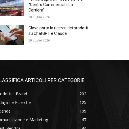
“Centro Commerciale La
Cartiera”
30 Luglio 2026
Glovo porta la ricerca dei prodotti
su ChatGPT e Claude
30 Luglio 2026
LASSIFICA ARTICOLI PER CATEGORIE
odotti e Brand
202
dagini e Ricerche
125
ziende
109
omunicazione e Marketing
47
nti Vendita
44