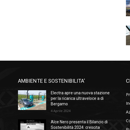
AMBIENTE E SOSTENIBILITA'
C
l
Electra apre una nuova stazione
Pr
i
per la ricarica ultraveloce a di
In
Bergamo
4 Aprile 2024
A
C
Alce Nero presenta il Bilancio di
Sostenibilità 2024: crescita
Pu