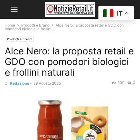
IT
Home
Prodotti e Brand
Alce Nero: la proposta retail e GDO con
pomodori biologici e frollini...
Prodotti e Brand
Alce Nero: la proposta retail e
GDO con pomodori biologici
e frollini naturali
539
0
Di
Redazione
-
29 Agosto 2025