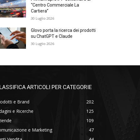
“Centro Commerciale La
Cartiera”
30 Luglio 2026
Glovo porta la ricerca dei prodotti
su ChatGPT e Claude
30 Luglio 2026
LASSIFICA ARTICOLI PER CATEGORIE
odotti e Brand
202
dagini e Ricerche
125
ziende
109
omunicazione e Marketing
47
nti Vendita
44