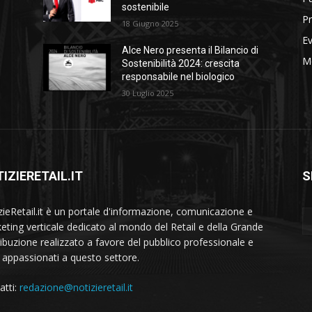
sostenibile
Pr
18 Giugno 2025
Ev
Alce Nero presenta il Bilancio di
M
Sostenibilità 2024: crescita
responsabile nel biologico
30 Luglio 2025
IZIERETAIL.IT
S
zieRetail.it è un portale d'informazione, comunicazione e
eting verticale dedicato al mondo del Retail e della Grande
ribuzione realizzato a favore del pubblico professionale e
i appassionati a questo settore.
atti:
redazione@notizieretail.it