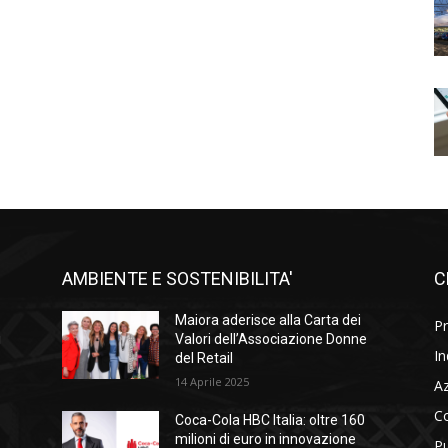
AMBIENTE E SOSTENIBILITA'
C
l
Maiora aderisce alla Carta dei
Pr
i
Valori dell’Associazione Donne
In
del Retail
14 Aprile 2025
A
C
Coca-Cola HBC Italia: oltre 160
milioni di euro in innovazione
Pu