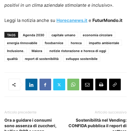
positivi in un clima aziendale stimolante e inclusivo
».
Leggi la notizia anche su
Horecanews.it
e
FuturMondo.it
TAGS
Agenda 2030
capitale umano
economia circolare
energia rinnovabile
foodservice
horeca
impatto ambientale
Inclusione.
Maiora
notizie ristorazione e horeca di oggi
qualità
report di sostenibilità
sviluppo sostenibile
Articolo precedente
Articolo successivo
Ora a guidare i consumi
Sostenibilità nel Vending:
sono assenza di zuccheri,
CONFIDA pubblica il report di