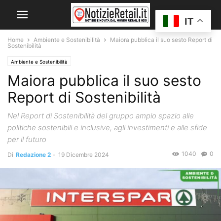
IT
Home
Ambiente e Sostenibilità
Maiora pubblica il suo sesto Report di
Sostenibilità
Ambiente e Sostenibilità
Maiora pubblica il suo sesto
Report di Sostenibilità
Nel Report di Sostenibilità del gruppo ampio spazio alle
politiche sostenibili e inclusive, agli investimenti e alle sfide
per il futuro
1040
0
Di
Redazione 2
-
19 Dicembre 2024