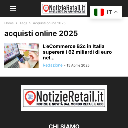
IT
Home
Tags
Acquisti online 2025
acquisti online 2025
L’eCommerce B2c in Italia
supererà i 62 miliardi di euro
nel...
Redazione
-
15 Aprile 2025
CHI SIAMO