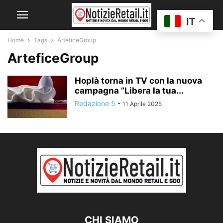
IT
Home
Tags
ArteficeGroup
ArteficeGroup
Hoplà torna in TV con la nuova
campagna ”Libera la tua...
Redazione 5
-
11 Aprile 2025
CHI SIAMO