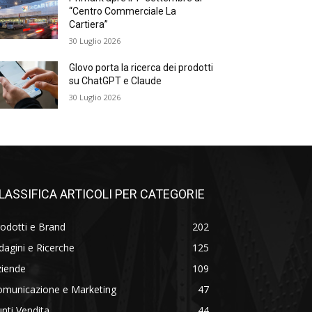
“Centro Commerciale La
Cartiera”
30 Luglio 2026
Glovo porta la ricerca dei prodotti
su ChatGPT e Claude
30 Luglio 2026
LASSIFICA ARTICOLI PER CATEGORIE
odotti e Brand
202
dagini e Ricerche
125
ziende
109
omunicazione e Marketing
47
nti Vendita
44