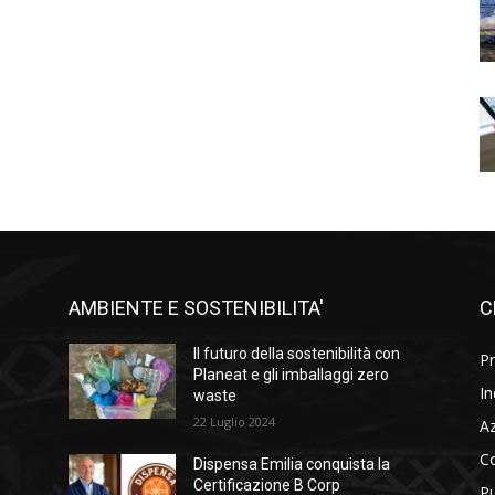
AMBIENTE E SOSTENIBILITA'
C
l
Il futuro della sostenibilità con
Pr
i
Planeat e gli imballaggi zero
In
waste
22 Luglio 2024
A
C
Dispensa Emilia conquista la
Certificazione B Corp
Pu