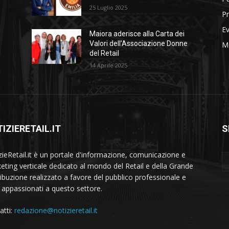
25 Luglio 2025
Pr
Ev
Maiora aderisce alla Carta dei
Valori dell’Associazione Donne
M
del Retail
14 Aprile 2025
IZIERETAIL.IT
S
zieRetail.it è un portale d'informazione, comunicazione e
eting verticale dedicato al mondo del Retail e della Grande
ribuzione realizzato a favore del pubblico professionale e
i appassionati a questo settore.
atti:
redazione@notizieretail.it