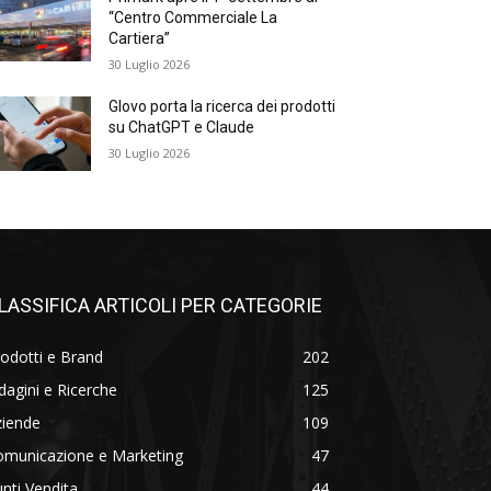
“Centro Commerciale La
Cartiera”
30 Luglio 2026
Glovo porta la ricerca dei prodotti
su ChatGPT e Claude
30 Luglio 2026
LASSIFICA ARTICOLI PER CATEGORIE
odotti e Brand
202
dagini e Ricerche
125
ziende
109
omunicazione e Marketing
47
nti Vendita
44