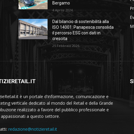
Bergamo
Pr
4 Aprile 2024
Ev
Dal bilancio di sostenibilità alla
M
ISO 14001: Panapesca consolida
il percorso ESG con dati in
crescita
25 Febbraio 2026
IZIERETAIL.IT
S
zieRetail.it è un portale d'informazione, comunicazione e
eting verticale dedicato al mondo del Retail e della Grande
ribuzione realizzato a favore del pubblico professionale e
i appassionati a questo settore.
atti:
redazione@notizieretail.it