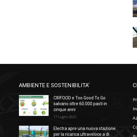
AMBIENTE E SOSTENIBILITA'
C
l
CIRFOOD e Too Good To Go
Pr
i
salvano oltre 60.000 pasti in
In
cinque anni
17 Luglio 2025
A
C
Electra apre una nuova stazione
per la ricarica ultraveloce a di
Pu