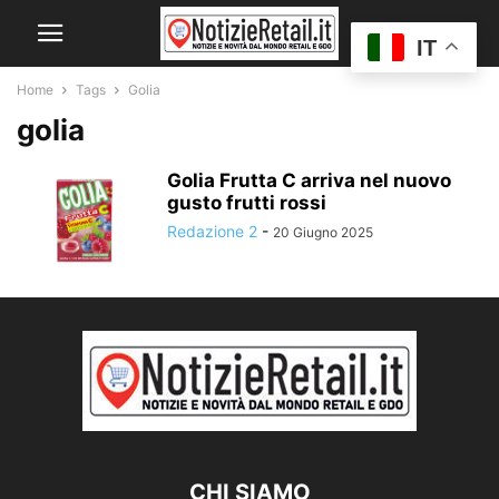
IT
Home
Tags
Golia
golia
Golia Frutta C arriva nel nuovo
gusto frutti rossi
Redazione 2
-
20 Giugno 2025
CHI SIAMO