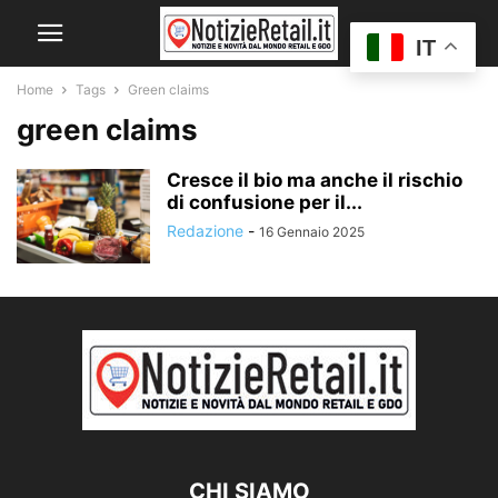
IT
Home
Tags
Green claims
green claims
Cresce il bio ma anche il rischio
di confusione per il...
Redazione
-
16 Gennaio 2025
CHI SIAMO