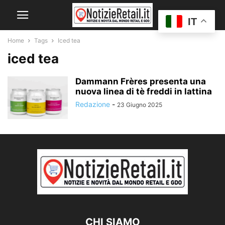
IT
Home
Tags
Iced tea
iced tea
Dammann Frères presenta una
nuova linea di tè freddi in lattina
Redazione
-
23 Giugno 2025
CHI SIAMO