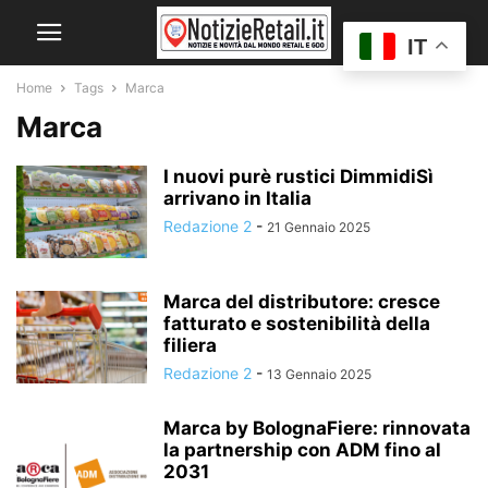
IT
Home
Tags
Marca
Marca
I nuovi purè rustici DimmidiSì
arrivano in Italia
Redazione 2
-
21 Gennaio 2025
Marca del distributore: cresce
fatturato e sostenibilità della
filiera
Redazione 2
-
13 Gennaio 2025
Marca by BolognaFiere: rinnovata
la partnership con ADM fino al
2031