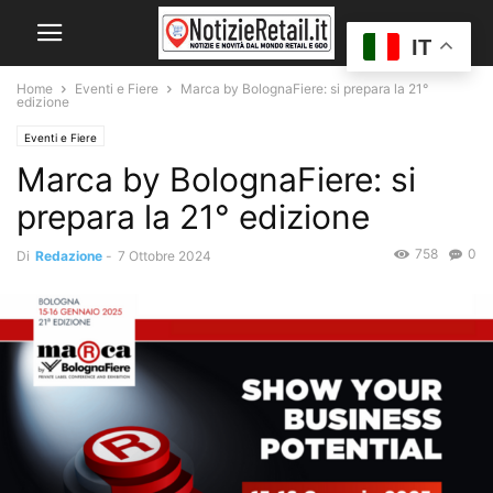
IT
Home
Eventi e Fiere
Marca by BolognaFiere: si prepara la 21°
edizione
Eventi e Fiere
Marca by BolognaFiere: si
prepara la 21° edizione
758
0
Di
Redazione
-
7 Ottobre 2024