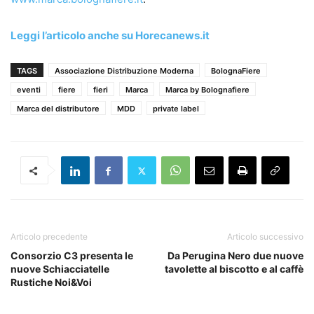
Leggi l’articolo anche su Horecanews.it
TAGS
Associazione Distribuzione Moderna
BolognaFiere
eventi
fiere
fieri
Marca
Marca by Bolognafiere
Marca del distributore
MDD
private label
Articolo precedente
Articolo successivo
Consorzio C3 presenta le
Da Perugina Nero due nuove
nuove Schiacciatelle
tavolette al biscotto e al caffè
Rustiche Noi&Voi