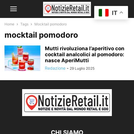
IT
Home
Tags
Mocktail pomodoro
mocktail pomodoro
Mutti rivoluziona l’aperitivo con
cocktail analcolici al pomodoro:
nasce AperiMutti
Redazione
-
29 Luglio 2025
CHI SIAMO