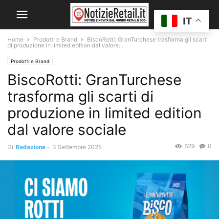
IT
Home
Prodotti e Brand
BiscoRotti: GranTurchese trasforma gli scarti
di produzione in limited edition dal valore...
Prodotti e Brand
BiscoRotti: GranTurchese
trasforma gli scarti di
produzione in limited edition
dal valore sociale
629
0
Di
Redazione
-
3 Settembre 2025