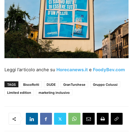
Leggi l’articolo anche su
Horecanews.it
e
FoodyBev.com
TAGS
BiscoRotti
DUDE
GranTurchese
Gruppo Colussi
Limited edition
marketing inclusivo