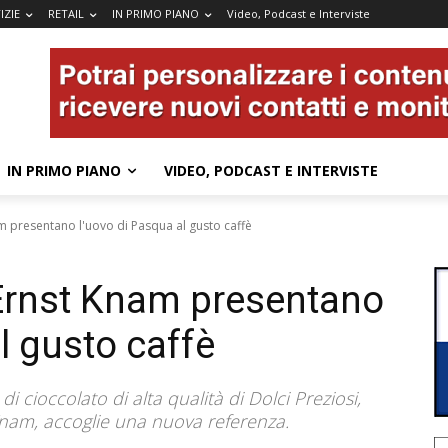
IZIE
RETAIL
IN PRIMO PIANO
Video, Podcast e Interviste
IN PRIMO PIANO
VIDEO, PODCAST E INTERVISTE
am presentano l'uovo di Pasqua al gusto caffè
 Ernst Knam presentano
l gusto caffè
 cioccolato di alta qualità di Dolci Preziosi,
Knam, accoglie una nuova referenza.