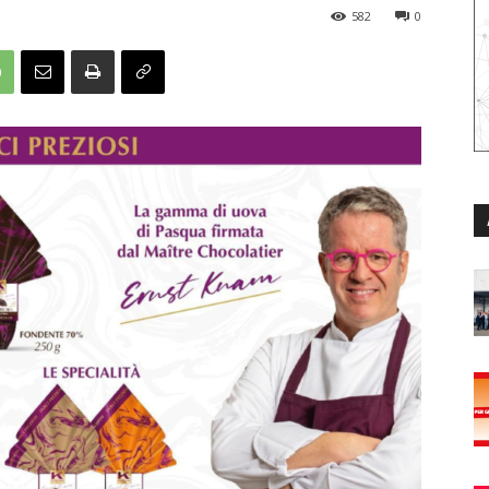
582
0