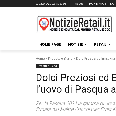
sabato, Agosto 8, 2026
Accedi
HOME PAGE
NOT
HOME PAGE
NOTIZIE
RETAIL
Home
Prodotti e Brand
Dolci Preziosi ed Ernst Kn
Prodotti e Brand
Dolci Preziosi ed
l’uovo di Pasqua a
Per la Pasqua 2024 la gamma di uova di
firmata dal Maître Chocolatier Ernst 