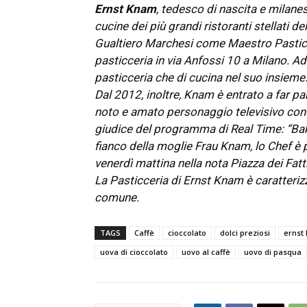
Ernst Knam
, tedesco di nascita e milane
cucine dei più grandi ristoranti stellati de
Gualtiero Marchesi come Maestro Pasticc
pasticceria in via Anfossi 10 a Milano. Ad 
pasticceria che di cucina nel suo insieme
Dal 2012, inoltre, Knam è entrato a far pa
noto e amato personaggio televisivo cono
giudice del programma di Real Time: “Bake 
fianco della moglie Frau Knam, lo Chef è pr
venerdì mattina nella nota Piazza dei Fatti
La Pasticceria di Ernst Knam è caratteriz
comune.
TAGS
Caffè
cioccolato
dolci preziosi
ernst
uova di cioccolato
uovo al caffè
uovo di pasqua