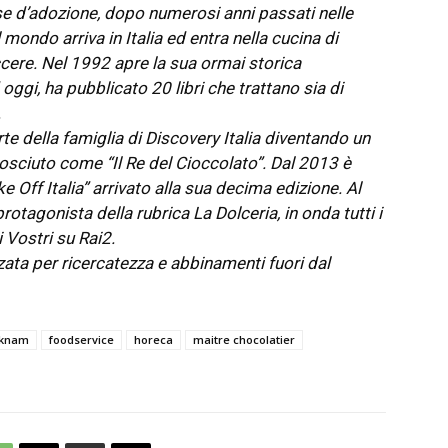
se d’adozione, dopo numerosi anni passati nelle
l mondo arriva in Italia ed entra nella cucina di
ere. Nel 1992 apre la sua ormai storica
oggi, ha pubblicato 20 libri che trattano sia di
.
rte della famiglia di Discovery Italia diventando un
sciuto come “Il Re del Cioccolato”. Dal 2013 è
Off Italia” arrivato alla sua decima edizione. Al
otagonista della rubrica La Dolceria, in onda tutti i
 Vostri su Rai2.
zata per ricercatezza e abbinamenti fuori dal
 knam
foodservice
horeca
maitre chocolatier