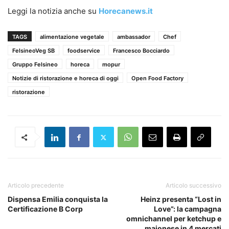
Leggi la notizia anche su
Horecanews.it
TAGS
alimentazione vegetale
ambassador
Chef
FelsineoVeg SB
foodservice
Francesco Bocciardo
Gruppo Felsineo
horeca
mopur
Notizie di ristorazione e horeca di oggi
Open Food Factory
ristorazione
Articolo precedente
Articolo successivo
Dispensa Emilia conquista la
Heinz presenta “Lost in
Certificazione B Corp
Love”: la campagna
omnichannel per ketchup e
maionese in 4 mercati