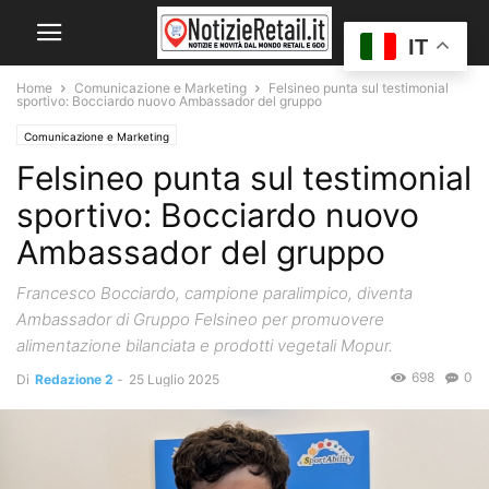
IT
Home
Comunicazione e Marketing
Felsineo punta sul testimonial
sportivo: Bocciardo nuovo Ambassador del gruppo
Comunicazione e Marketing
Felsineo punta sul testimonial
sportivo: Bocciardo nuovo
Ambassador del gruppo
Francesco Bocciardo, campione paralimpico, diventa
Ambassador di Gruppo Felsineo per promuovere
alimentazione bilanciata e prodotti vegetali Mopur.
698
0
Di
Redazione 2
-
25 Luglio 2025