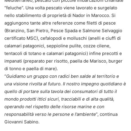
Mediterraneo, pescato con piccole imbarcazioni chiamate
“feluche”. Una volta pescato viene lavorato e surgelato
nello stabilimento di proprietà di Nador in Marocco. Si
aggiungono tante altre referenze come filetti di pesce
(Branzino, San Pietro, Pesce Spada e Salmone Selvaggio
certificato MSC), cefalopodi e molluschi (anelli e ciuffi di
calamari patagonici, seppioline pulite, cozze cilene,
tentacoli di totano e calamari patagonici) infine precotti e
impanati (preparato per risotto, paella de Marisco, burger
di tonno e paella di mare).
“
Guidiamo un gruppo con radici ben salde al territorio e
una visione rivolta al futuro. Il nostro impegno quotidiano è
quello di portare sulla tavola dei consumatori di tutto il
mondo prodotti ittici sicuri, tracciabili e di alta qualità,
operando nel rispetto delle risorse marine e con
responsabilità verso le persone e l’ambiente
”, continua
Giovanni Sabino.