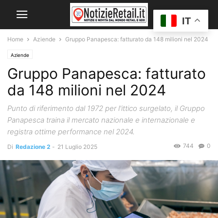
IT
Home
Aziende
Gruppo Panapesca: fatturato da 148 milioni nel 2024
Aziende
Gruppo Panapesca: fatturato
da 148 milioni nel 2024
Punto di riferimento dal 1972 per l'ittico surgelato, il Gruppo
Panapesca traina il mercato nazionale e internazionale e
registra ottime performance nel 2024.
744
0
Di
Redazione 2
-
21 Luglio 2025