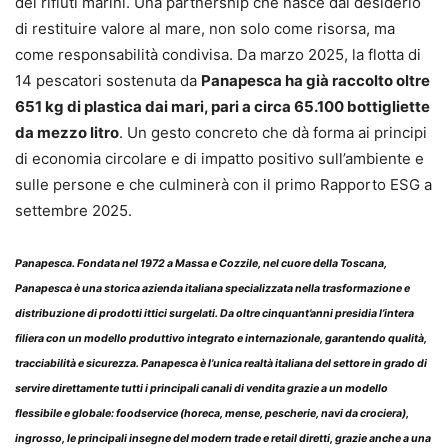
dei rifiuti marini. Una partnership che nasce dal desiderio
di restituire valore al mare, non solo come risorsa, ma
come responsabilità condivisa. Da marzo 2025, la flotta di
14 pescatori sostenuta da
Panapesca ha già raccolto oltre
651 kg di plastica dai mari, pari a circa 65.100 bottigliette
da mezzo litro
. Un gesto concreto che dà forma ai principi
di economia circolare e di impatto positivo sull’ambiente e
sulle persone e che culminerà con il primo Rapporto ESG a
settembre 2025.
Panapesca
. Fondata nel 1972 a Massa e Cozzile, nel cuore della Toscana,
Panapesca è una storica azienda italiana specializzata nella trasformazione e
distribuzione di prodotti ittici surgelati. Da oltre cinquant’anni presidia l’intera
filiera con un modello produttivo integrato e internazionale, garantendo qualità,
tracciabilità e sicurezza. Panapesca è l’unica realtà italiana del settore in grado di
servire direttamente tutti i principali canali di vendita grazie a un modello
flessibile e globale: foodservice (horeca, mense, pescherie, navi da crociera),
ingrosso, le principali insegne del modern trade e retail diretti, grazie anche a una