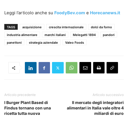
Leggi l’articolo anche su
FoodyBev.com
e
Horecanews.it
TAGS
acquisizione
crescita internazionale
dolci da forno
industria alimentare
marchi italiani
Melegatti 1894
pandori
panettoni
strategia aziendale
Valeo Foods
Articolo precedente
Articolo successivo
I Burger Plant Based di
Il mercato degli integratori
Findus tornano con una
alimentari in Italia vale oltre 4
ricetta tutta nuova
miliardi di euro