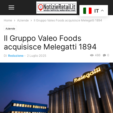
IT
Home
Aziende
Il Gruppo Valeo Foods acquisisce Melegatti 1894
Aziende
Il Gruppo Valeo Foods
acquisisce Melegatti 1894
486
0
Di
Redazione
-
2 Luglio 2025