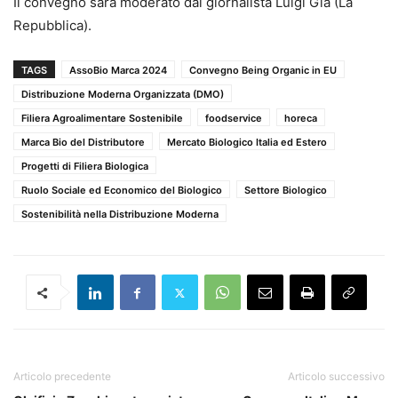
Il convegno sarà moderato dal giornalista Luigi Gia (La
Repubblica).
TAGS
AssoBio Marca 2024
Convegno Being Organic in EU
Distribuzione Moderna Organizzata (DMO)
Filiera Agroalimentare Sostenibile
foodservice
horeca
Marca Bio del Distributore
Mercato Biologico Italia ed Estero
Progetti di Filiera Biologica
Ruolo Sociale ed Economico del Biologico
Settore Biologico
Sostenibilità nella Distribuzione Moderna
Articolo precedente
Articolo successivo