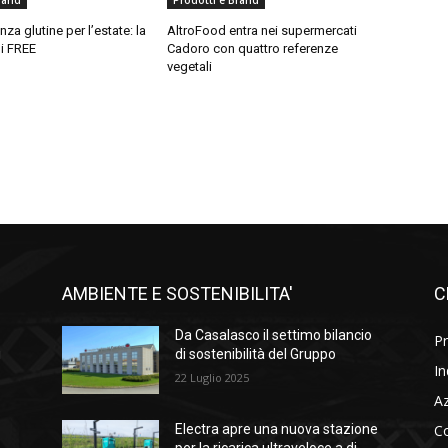
rand
Prodotti e Brand
za glutine per l’estate: la
AltroFood entra nei supermercati
i FREE
Cadoro con quattro referenze
vegetali
AMBIENTE E SOSTENIBILITA'
C
l
Da Casalasco il settimo bilancio
Pr
i
di sostenibilità del Gruppo
In
22 Luglio 2025
A
C
Electra apre una nuova stazione