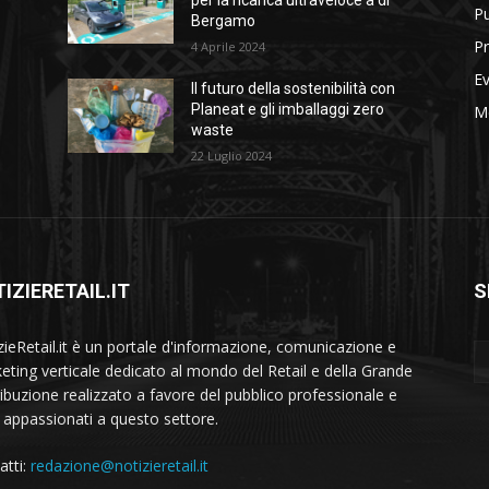
per la ricarica ultraveloce a di
Pu
Bergamo
Pr
4 Aprile 2024
Ev
Il futuro della sostenibilità con
Planeat e gli imballaggi zero
M
waste
22 Luglio 2024
IZIERETAIL.IT
S
zieRetail.it è un portale d'informazione, comunicazione e
eting verticale dedicato al mondo del Retail e della Grande
ribuzione realizzato a favore del pubblico professionale e
i appassionati a questo settore.
atti:
redazione@notizieretail.it