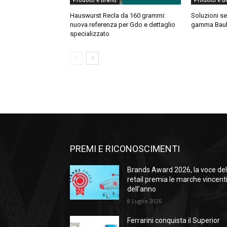
Prodotti e Brand
Prodotti e B
Hauswurst Recla da 160 grammi:
Soluzioni sen
nuova referenza per Gdo e dettaglio
gamma Baul
specializzato
PREMI E RICONOSCIMENTI
Brands Award 2026, la voce de
retail premia le marche vincent
dell’anno
8 Luglio 2026
Ferrarini conquista il Superior