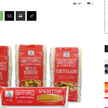
691
0