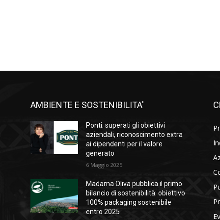
AMBIENTE E SOSTENIBILITA'
C
l
Ponti: superati gli obiettivi
Pr
i
aziendali, riconoscimento extra
In
ai dipendenti per il valore
generato
A
6 Maggio 2025
C
Madama Oliva pubblica il primo
Pu
bilancio di sostenibilità: obiettivo
Pr
100% packaging sostenibile
entro 2025
Ev