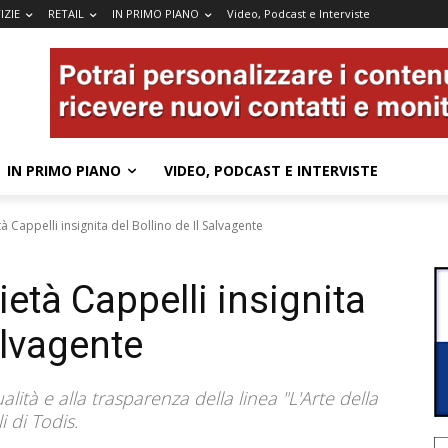
IZIE
RETAIL
IN PRIMO PIANO
Video, Podcast e Interviste
IN PRIMO PIANO
VIDEO, PODCAST E INTERVISTE
à Cappelli insignita del Bollino de Il Salvagente
ietà Cappelli insignita
alvagente
ità e alla trasparenza della linea "L'Arte della
i di Todis.