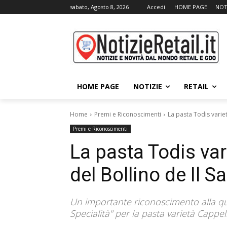
sabato, Agosto 8, 2026
Accedi
HOME PAGE
NOT
HOME PAGE
NOTIZIE
RETAIL
Home
Premi e Riconoscimenti
La pasta Todis variet
Premi e Riconoscimenti
La pasta Todis var
del Bollino de Il S
Un importante riconoscimento alla qual
Specialità" per la pasta varietà Cappell