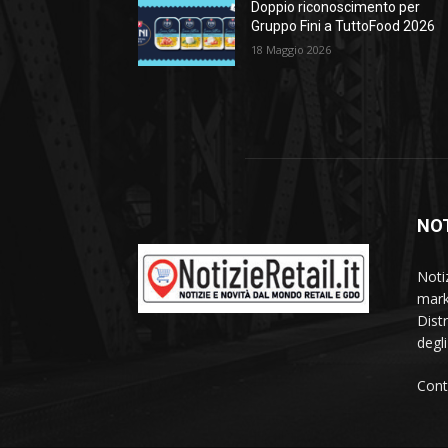
Doppio riconoscimento per
Gruppo Fini a TuttoFood 2026
18 Maggio 2026
NOT
Noti
mark
Dist
degl
Cont