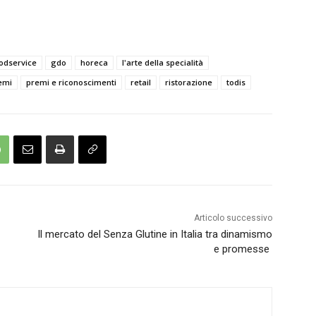
odservice
gdo
horeca
l'arte della specialità
emi
premi e riconoscimenti
retail
ristorazione
todis
Articolo successivo
Il mercato del Senza Glutine in Italia tra dinamismo
e promesse