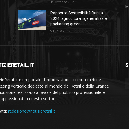
15 Ottobre 2025
M
Rapporto Sostenibilità Barilla
2024: agricoltura rigenerativa e
packaging green
9 Luglio 2025
IZIERETAIL.IT
S
zieRetail.it è un portale d'informazione, comunicazione e
eting verticale dedicato al mondo del Retail e della Grande
ribuzione realizzato a favore del pubblico professionale e
i appassionati a questo settore.
atti:
redazione@notizieretail.it