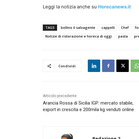
Leggi la notizia anche su
Horecanews.it
TAGS
bollino il salvagente
cappelli
Chef
fo
Notizie di ristorazione e horeca di oggi
pasta
pr
Condividi
Articolo precedente
Arancia Rossa di Sicilia IGP: mercato stabile,
export in crescita e 200mila kg venduti online
Redazione 2