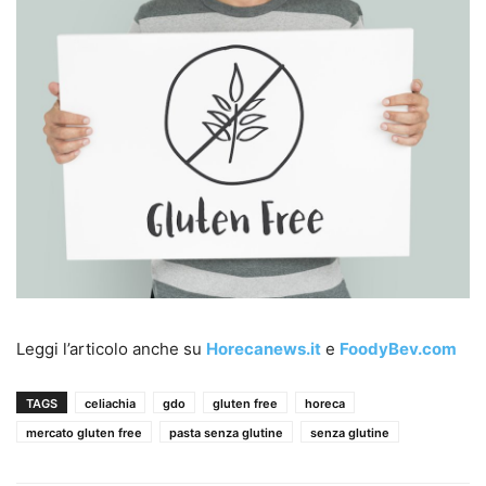
Leggi l’articolo anche su
Horecanews.it
e
FoodyBev.com
TAGS
celiachia
gdo
gluten free
horeca
mercato gluten free
pasta senza glutine
senza glutine