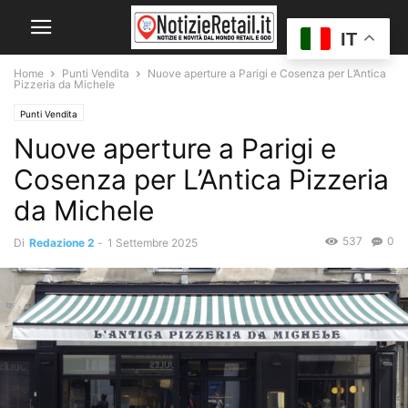
IT
Home
Punti Vendita
Nuove aperture a Parigi e Cosenza per L’Antica
Pizzeria da Michele
Punti Vendita
Nuove aperture a Parigi e
Cosenza per L’Antica Pizzeria
da Michele
537
0
Di
Redazione 2
-
1 Settembre 2025