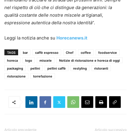
nel rispetto di ciò che ci distingue da generazioni: la
qualità costante delle nostre miscele artigianali,
espressione autentica della nostra identità
”.
Leggi la notizia anche su
Horecanews.it
TAGS
bar
caffè espresso
Chef
coffee
foodservice
horeca
logo
miscele
Notizie di ristorazione e horeca di oggi
packaging
pellini
pellini caffè
restyling
ristoranti
ristorazione
torrefazione
Articolo precedente
Articolo successivo