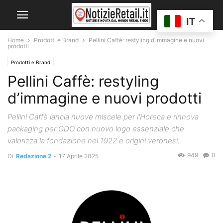
IT
Home
Prodotti e Brand
Pellini Caffè: restyling d’immagine e nuovi
prodotti
Prodotti e Brand
Pellini Caffè: restyling
d’immagine e nuovi prodotti
Pellini Caffè lancia nuove miscele per l'Horeca e rinnova
packaging per GDO con nuovo logo essenziale che
valorizza la fondazione nel 1922 e origini veronesi.
949
0
Di
Redazione 2
-
17 Aprile 2025