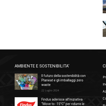
AMBIENTE E SOSTENIBILITA'
C
l
Il futuro della sostenibilità con
Pr
i
Planeat e gli imballaggi zero
In
waste
22 Luglio 2024
A
C
Findus aderisce all’iniziativa
“Move to -15°C” per ridurre le
Pu