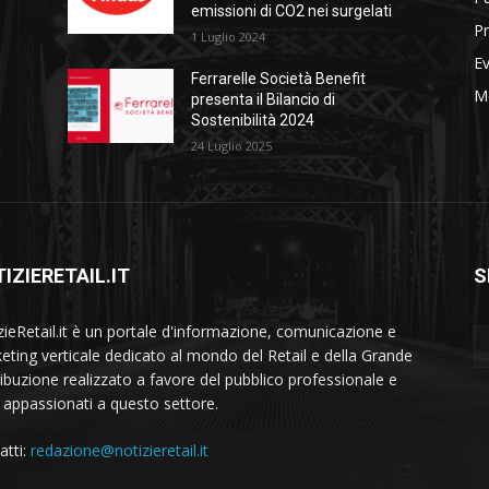
emissioni di CO2 nei surgelati
Pr
1 Luglio 2024
Ev
Ferrarelle Società Benefit
M
presenta il Bilancio di
Sostenibilità 2024
24 Luglio 2025
IZIERETAIL.IT
S
zieRetail.it è un portale d'informazione, comunicazione e
eting verticale dedicato al mondo del Retail e della Grande
ribuzione realizzato a favore del pubblico professionale e
i appassionati a questo settore.
atti:
redazione@notizieretail.it