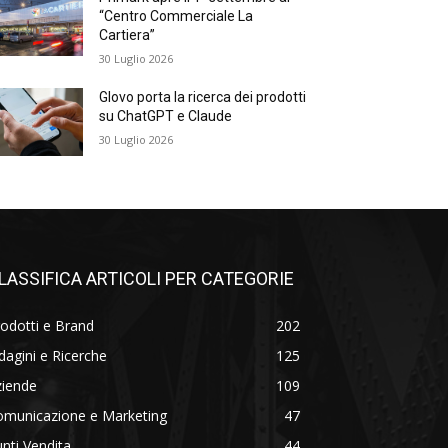
“Centro Commerciale La
Cartiera”
30 Luglio 2026
Glovo porta la ricerca dei prodotti
su ChatGPT e Claude
30 Luglio 2026
LASSIFICA ARTICOLI PER CATEGORIE
odotti e Brand
202
dagini e Ricerche
125
ziende
109
omunicazione e Marketing
47
nti Vendita
44