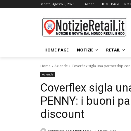
sabato, Agosto 8, 2026
Accedi
HOME PAGE
NOT
HOME PAGE
NOTIZIE
RETAIL
Home
Aziende
Coverflex sigla una partnership con
Aziende
Coverflex sigla un
PENNY: i buoni pa
discount
pubblicato da
Redazione 5
6 Marzo 2024