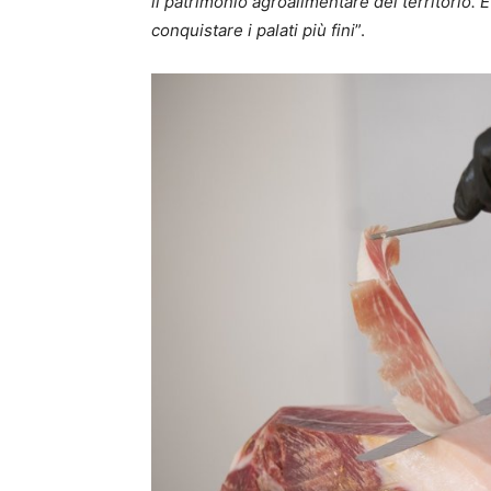
il patrimonio agroalimentare del territorio.
conquistare i palati più fini
”.