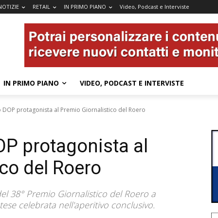
NOTIZIE
RETAIL
IN PRIMO PIANO
Video, Podcast e Interviste
IN PRIMO PIANO
VIDEO, PODCAST E INTERVISTE
 DOP protagonista al Premio Giornalistico del Roero
P protagonista al
ico del Roero
el 38° Premio Giornalistico del Roero a
e celebrata nell'aperitivo conclusivo.