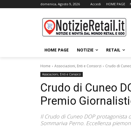
domenica, Agosto 9, 2026
Accedi
HOME PAGE
HOME PAGE
NOTIZIE
RETAIL
Home
Associazioni, Enti e Consorzi
Crudo di Cuneo
Associazioni, Enti e Consorzi
Crudo di Cuneo DO
Premio Giornalist
Il Crudo di Cuneo DOP protagonista d
Sommariva Perno. Eccellenza piemontes