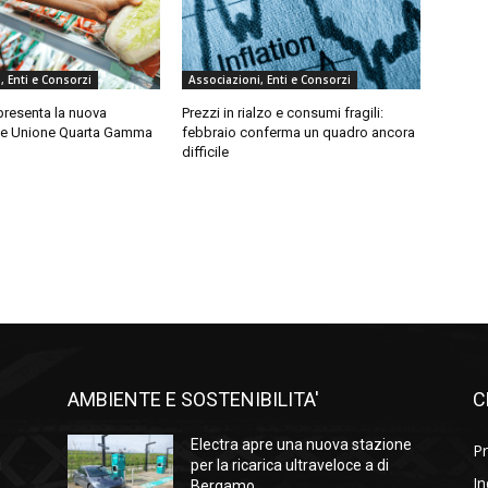
, Enti e Consorzi
Associazioni, Enti e Consorzi
a presenta la nuova
Prezzi in rialzo e consumi fragili:
ne Unione Quarta Gamma
febbraio conferma un quadro ancora
difficile
AMBIENTE E SOSTENIBILITA'
C
l
Electra apre una nuova stazione
Pr
i
per la ricarica ultraveloce a di
In
Bergamo