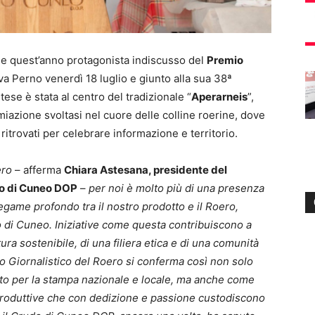
e quest’anno protagonista indiscusso del
Premio
va Perno venerdì 18 luglio e giunto alla sua 38ª
se è stata al centro del tradizionale “
Aperarneis
”,
miazione svoltasi nel cuore delle colline roerine, dove
o ritrovati per celebrare informazione e territorio.
ero
– afferma
Chiara Astesana, presidente del
do di Cuneo DOP
–
per noi è molto più di una presenza
 legame profondo tra il nostro prodotto e il Roero,
o di Cuneo. Iniziative come questa contribuiscono a
tura sostenibile, di una filiera etica e di una comunità
io Giornalistico del Roero si conferma così non solo
 per la stampa nazionale e locale, ma anche come
 produttive che con dedizione e passione custodiscono