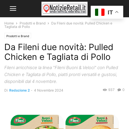
IT
Home
Prodotti e Brand
Da Fileni due novità: Pulled Chicken e
Tagliata di Pollo
Prodotti e Brand
Da Fileni due novità: Pulled
Chicken e Tagliata di Pollo
Fileni arricchisce la linea "Fileni Buoni & Veloci" con Pulled
Chicken e Tagliata di Pollo, piatti pronti versatili e gustosi,
disponibili dal 4 novembre.
937
0
Di
Redazione 2
-
4 Novembre 2024