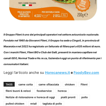
Il
Gruppo Fileni
è uno dei principali operatori nel settore avicunicolo nazionale.
Fondato nel 1965 da Giovanni Fileni, il Gruppo ha sede a Cingoli, in provincia di
Macerata e nel 2022 ha registrato un fatturato di filiera pari a 635 milioni di euro.
Con i marchi Fileni, Fileni BIO e Club dei Galli, presenti in maniera capillare nei
canali GDO, Normal Trade e Ho.re.ca, l’azienda è oggi un punto di riferimento per i
consumatori italiani.
Leggi l’articolo anche su
Horecanews.it
e
FoodyBev.com
TAGS
carne cotta
carne sfilacciata
chicken
Fileni
fileni buoni & veloci
foodservice
horeca
Notizie di ristorazione e horeca di oggi
piatti pronti
pollo
pulled chicken
retail
tagliata di pollo