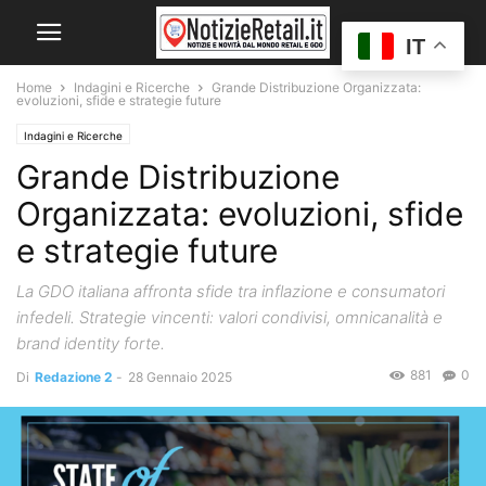
IT
Home
Indagini e Ricerche
Grande Distribuzione Organizzata:
evoluzioni, sfide e strategie future
Indagini e Ricerche
Grande Distribuzione
Organizzata: evoluzioni, sfide
e strategie future
La GDO italiana affronta sfide tra inflazione e consumatori
infedeli. Strategie vincenti: valori condivisi, omnicanalità e
brand identity forte.
881
0
Di
Redazione 2
-
28 Gennaio 2025