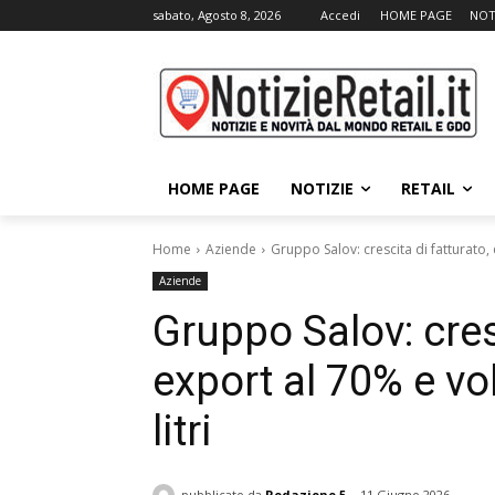
sabato, Agosto 8, 2026
Accedi
HOME PAGE
NOT
HOME PAGE
NOTIZIE
RETAIL
Home
Aziende
Gruppo Salov: crescita di fatturato,
Aziende
Gruppo Salov: cresc
export al 70% e vo
litri
pubblicato da
Redazione 5
11 Giugno 2026