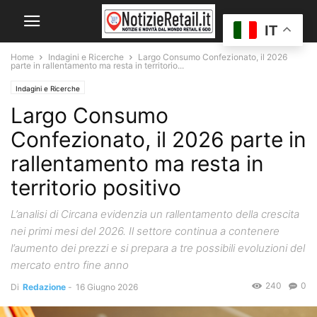
IT
Home
Indagini e Ricerche
Largo Consumo Confezionato, il 2026
parte in rallentamento ma resta in territorio...
Indagini e Ricerche
Largo Consumo
Confezionato, il 2026 parte in
rallentamento ma resta in
territorio positivo
L’analisi di Circana evidenzia un rallentamento della crescita
nei primi mesi del 2026. Il settore continua a contenere
l’aumento dei prezzi e si prepara a tre possibili evoluzioni del
mercato entro fine anno
240
0
Di
Redazione
-
16 Giugno 2026